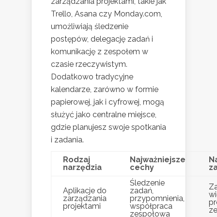
zarządzania projektami, takie jak
Trello, Asana czy Monday.com,
umożliwiają śledzenie
postępów, delegację zadań i
komunikację z zespołem w
czasie rzeczywistym.
Dodatkowo tradycyjne
kalendarze, zarówno w formie
papierowej, jak i cyfrowej, mogą
służyć jako centralne miejsce,
gdzie planujesz swoje spotkania
i zadania.
Rodzaj
Najważniejsze
N
narzędzia
cechy
z
Śledzenie
Za
Aplikacje do
zadań,
w
zarządzania
przypomnienia,
pr
projektami
współpraca
z
zespołowa