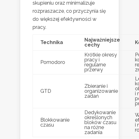
skupieniu oraz minimalizuje
rozpraszacze, co przyczynia się
do większej efektywności w
pracy.
Najważniejsze
Technika
K
cechy
Krótkie okresy
P
pracy i
k
Pomodoro
regularne
r
przerwy
z
L
k
Zbieranie i
o
GTD
organizowanie
i
zadań
p
p
Dedykowanie
W
określonych
Blokkowanie
e
bloków czasu
czasu
i
na różne
r
zadania