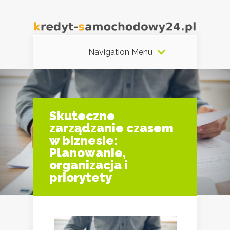
Navigation Menu
Skuteczne
zarządzanie czasem
w biznesie:
Planowanie,
organizacja i
priorytety