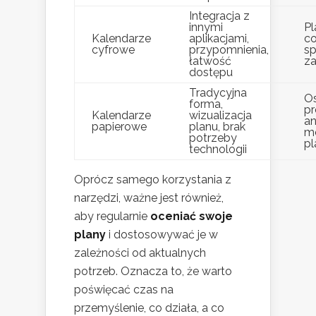
Integracja z
innymi
Pl
Kalendarze
aplikacjami,
c
cyfrowe
przypomnienia,
sp
łatwość
z
dostępu
Tradycyjna
O
forma,
pr
Kalendarze
wizualizacja
a
papierowe
planu, brak
m
potrzeby
pl
technologii
Oprócz samego korzystania z
narzędzi, ważne jest również,
aby regularnie
oceniać swoje
plany
i dostosowywać je w
zależności od aktualnych
potrzeb. Oznacza to, że warto
poświęcać czas na
przemyślenie, co działa, a co