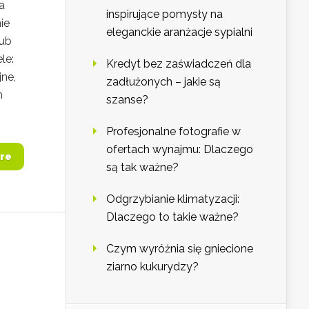
a
inspirujące pomysły na
ie
eleganckie aranżacje sypialni
lub
le:
Kredyt bez zaświadczeń dla
ne,
zadłużonych – jakie są
h
szanse?
Profesjonalne fotografie w
ofertach wynajmu: Dlaczego
re
są tak ważne?
Odgrzybianie klimatyzacji:
Dlaczego to takie ważne?
Czym wyróżnia się gniecione
ziarno kukurydzy?