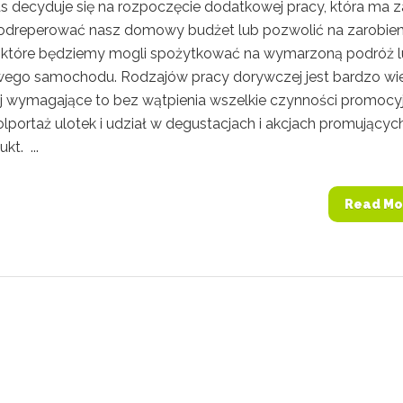
as decyduje się na rozpoczęcie dodatkowej pracy, która ma z
odreperować nasz domowy budżet lub pozwolić na zarobien
, które będziemy mogli spożytkować na wymarzoną podróż 
ego samochodu. Rodzajów pracy dorywczej jest bardzo wie
ej wymagające to bez wątpienia wszelkie czynności promocyj
kolportaż ulotek i udział w degustacjach i akcjach promującyc
kt. ...
Read Mo