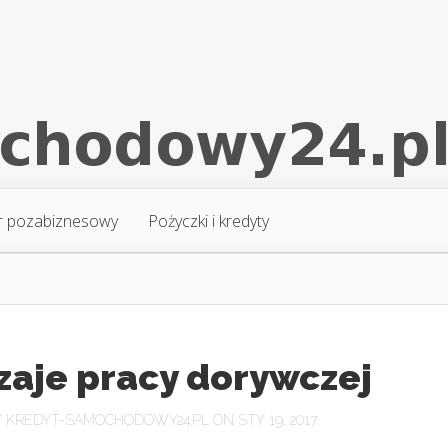
r pozabiznesowy
Pożyczki i kredyty
zaje pracy dorywczej
Y
KREDYT-SAMOCHODOWY24.PL
ON STY 19, 2017