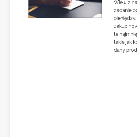
Wielu z n
zadanie p
pieniędzy
zakup now
te najmni
takie jak 
dany produ