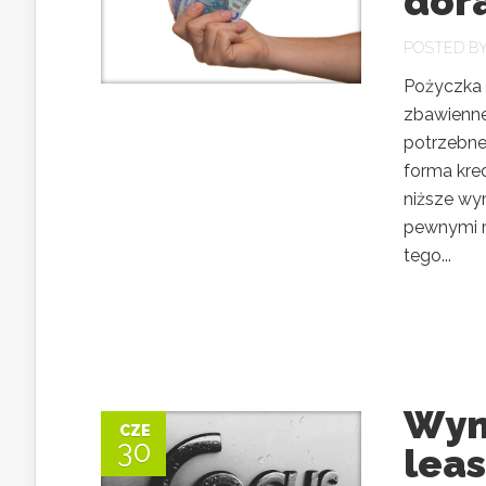
dor
POSTED B
Pożyczka 
zbawienne
potrzebne
forma kred
niższe wy
pewnymi r
tego...
Wyn
CZE
30
leas