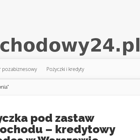
r pozabiznesowy
Pożyczki i kredyty
nia"
yczka pod zastaw
ochodu – kredytowy