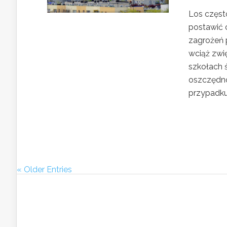
Los często
postawić 
zagrożeń 
wciąż zwi
szkołach ś
oszczędno
przypadku
« Older Entries