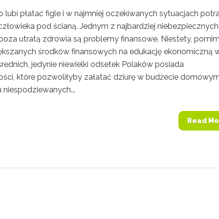
 lubi płatać figle i w najmniej oczekiwanych sytuacjach potra
człowieka pod ścianą. Jednym z najbardziej niebezpiecznych
poza utratą zdrowia są problemy finansowe. Niestety, pomi
ększanych środków finansowych na edukację ekonomiczną 
rednich, jedynie niewielki odsetek Polaków posiada
ści, które pozwoliłyby załatać dziurę w budżecie domowy
 niespodziewanych...
Read Mo