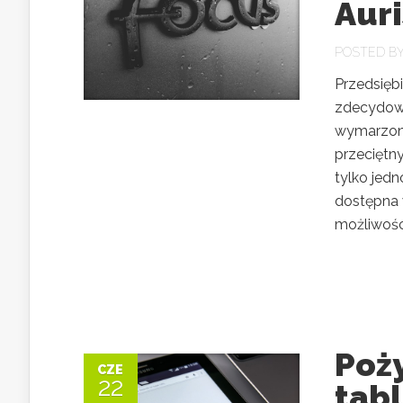
Auri
POSTED B
Przedsięb
zdecydowa
wymarzone
przeciętn
tylko jedn
dostępna 
możliwości
Poży
CZE
22
tabl