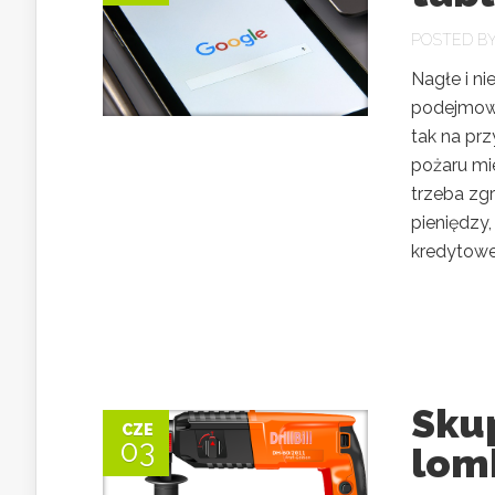
POSTED B
Nagłe i n
podejmowa
tak na pr
pożaru mie
trzeba zg
pieniędzy,
kredytowej
Sku
CZE
03
lom