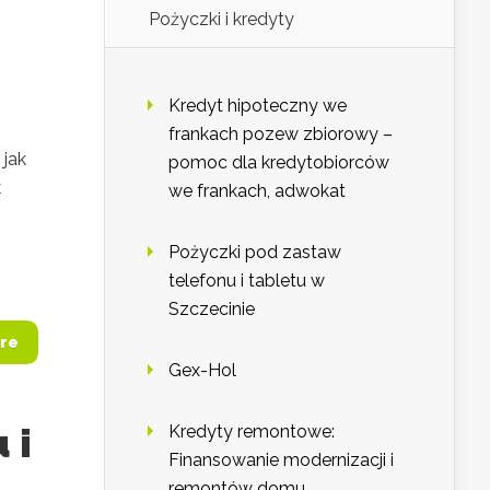
Pożyczki i kredyty
Kredyt hipoteczny we
frankach pozew zbiorowy –
 jak
pomoc dla kredytobiorców
k
we frankach, adwokat
Pożyczki pod zastaw
telefonu i tabletu w
Szczecinie
re
Gex-Hol
 i
Kredyty remontowe:
Finansowanie modernizacji i
remontów domu