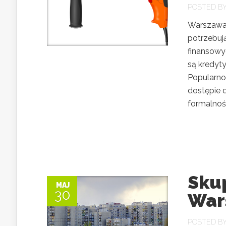
POSTED B
Warszawa 
potrzebuj
finansowy
są kredyt
Popularno
dostępie 
formalnośc
Sku
MAJ
30
War
POSTED B