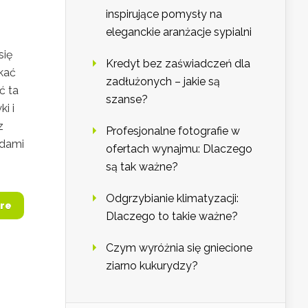
inspirujące pomysły na
eleganckie aranżacje sypialni
się
Kredyt bez zaświadczeń dla
kać
zadłużonych – jakie są
ć ta
szanse?
i i
z
Profesjonalne fotografie w
adami
ofertach wynajmu: Dlaczego
są tak ważne?
Odgrzybianie klimatyzacji:
re
Dlaczego to takie ważne?
Czym wyróżnia się gniecione
ziarno kukurydzy?