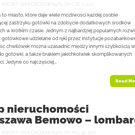
Y
KREDYT-SAMOCHODOWY24.PL
ON CZE 3, 2017
to miasto, które daje wiele możliwości każdej osobie
ącej zastrzyku gotówki na zdobycie dodatkowych środków
ch w krótkim czasie. Jednym z najbardziej popularnych rozw
y gotówkowe udzielane od ręki przez instytucje pozabankow
ść chwilówek można uzasadnić między innymi szybkością w
do gotówki, a także brakiem jakichkolwiek skomplikowanych
i. Jedyne co najczęściej...
Read Mo
p nieruchomości
szawa Bemowo – lombar
Y
KREDYT-SAMOCHODOWY24.PL
ON MAJ 30, 2017