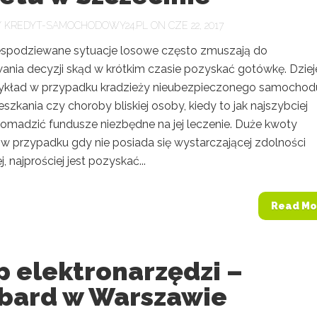
Y
KREDYT-SAMOCHODOWY24.PL
ON CZE 22, 2017
iespodziewane sytuacje losowe często zmuszają do
nia decyzji skąd w krótkim czasie pozyskać gotówkę. Dzieje
zykład w przypadku kradzieży nieubezpieczonego samochod
szkania czy choroby bliskiej osoby, kiedy to jak najszybciej
romadzić fundusze niezbędne na jej leczenie. Duże kwoty
 w przypadku gdy nie posiada się wystarczającej zdolności
, najprościej jest pozyskać...
Read Mo
p elektronarzędzi –
bard w Warszawie