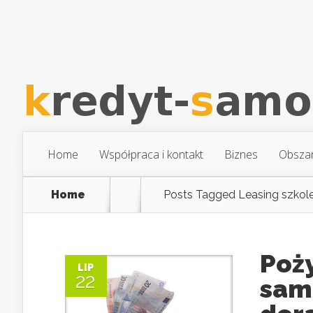
Home
Współpraca i kontakt
Biznes
Obsza
Home
Posts Tagged
Leasing szkole
Poż
LIP
22
sam