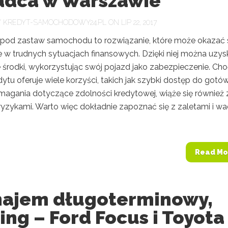
adca w Warszawie
Y
KREDYT-SAMOCHODOWY24.PL
ON LIP 22, 2017
pod zastaw samochodu to rozwiązanie, które może okazać 
 w trudnych sytuacjach finansowych. Dzięki niej można uzys
 środki, wykorzystując swój pojazd jako zabezpieczenie. Cho
ytu oferuje wiele korzyści, takich jak szybki dostęp do gotówk
magania dotyczące zdolności kredytowej, wiąże się również 
yzykami. Warto więc dokładnie zapoznać się z zaletami i w
Read Mo
ajem długoterminowy,
ing – Ford Focus i Toyota