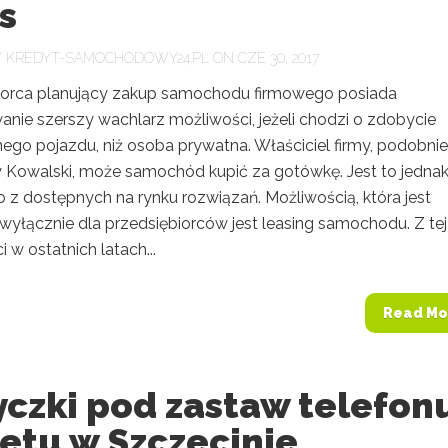
s
Y
KREDYT-SAMOCHODOWY24.PL
ON CZE 30, 2017
iorca planujący zakup samochodu firmowego posiada
nie szerszy wachlarz możliwości, jeżeli chodzi o zdobycie
go pojazdu, niż osoba prywatna. Właściciel firmy, podobnie
y Kowalski, może samochód kupić za gotówkę. Jest to jedna
o z dostępnych na rynku rozwiązań. Możliwością, która jest
wyłącznie dla przedsiębiorców jest leasing samochodu. Z tej
 w ostatnich latach...
Read Mo
czki pod zastaw telefonu
etu w Szczecinie