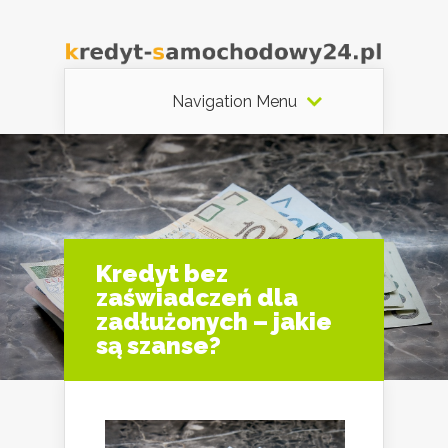
Navigation Menu
Kredyt bez
zaświadczeń dla
zadłużonych – jakie
są szanse?