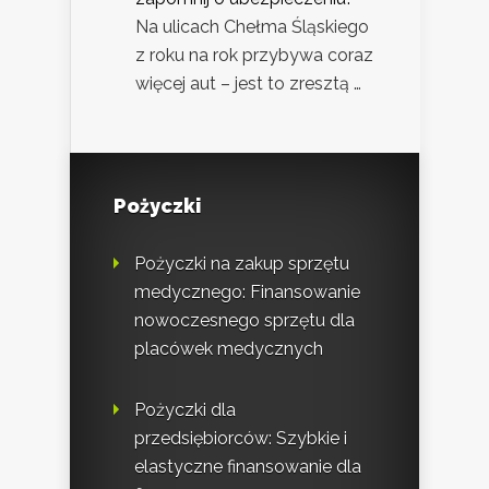
Na ulicach Chełma Śląskiego
z roku na rok przybywa coraz
więcej aut – jest to zresztą …
Pożyczki
Pożyczki na zakup sprzętu
medycznego: Finansowanie
nowoczesnego sprzętu dla
placówek medycznych
Pożyczki dla
przedsiębiorców: Szybkie i
elastyczne finansowanie dla