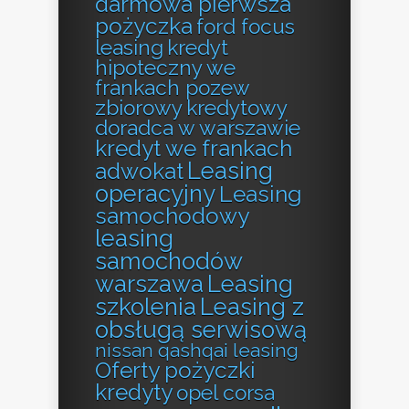
darmowa pierwsza
pożyczka
ford focus
leasing
kredyt
hipoteczny we
frankach pozew
zbiorowy
kredytowy
doradca w warszawie
kredyt we frankach
Leasing
adwokat
operacyjny
Leasing
samochodowy
leasing
samochodów
warszawa
Leasing
szkolenia
Leasing z
obsługą serwisową
nissan qashqai leasing
Oferty pożyczki
kredyty
opel corsa