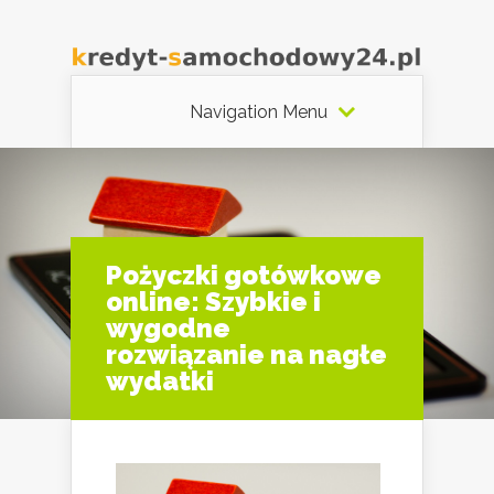
Navigation Menu
Pożyczki gotówkowe
online: Szybkie i
wygodne
rozwiązanie na nagłe
wydatki