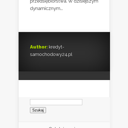
przedsiębiorstwa. W dzisiejszym
dynamicznym...
Author:
kredyt-
samochodowy24.pl
Szukaj: