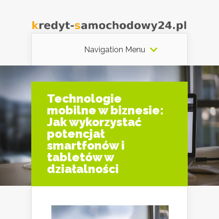
Navigation Menu
Technologie
mobilne w biznesie:
Jak wykorzystać
potencjał
smartfonów i
tabletów w
działalności