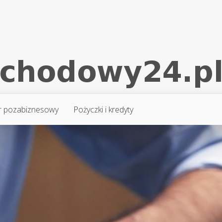
r pozabiznesowy
Pożyczki i kredyty