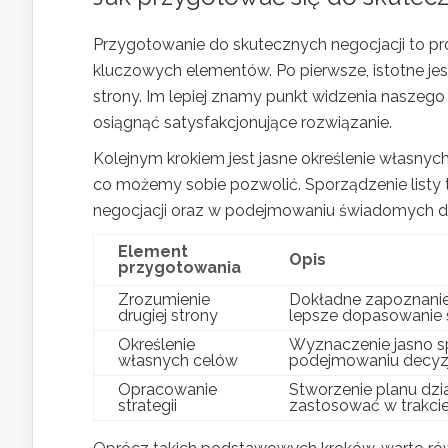
Przygotowanie do skutecznych negocjacji to pr
kluczowych elementów. Po pierwsze, istotne je
strony. Im lepiej znamy punkt widzenia naszego
osiągnąć satysfakcjonujące rozwiązanie.
Kolejnym krokiem jest jasne określenie własnyc
co możemy sobie pozwolić. Sporządzenie listy
negocjacji oraz w podejmowaniu świadomych de
Element
Opis
przygotowania
Zrozumienie
Dokładne zapoznanie 
drugiej strony
lepsze dopasowanie st
Określenie
Wyznaczenie jasno s
własnych celów
podejmowaniu decyzji 
Opracowanie
Stworzenie planu dzia
strategii
zastosować w trakci