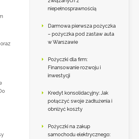
związanych z
niepełnosprawnością
em
Darmowa pierwsza pożyczka
– pożyczka pod zastaw auta
w Warszawie
 oraz
Pożyczki dla firm:
Finansowanie rozwoju i
inwestycji
e
 Do
Kredyt konsolidacyjny: Jak
połączyć swoje zadłużenia i
obniżyć koszty
Pożyczki na zakup
sy
samochodu elektrycznego: