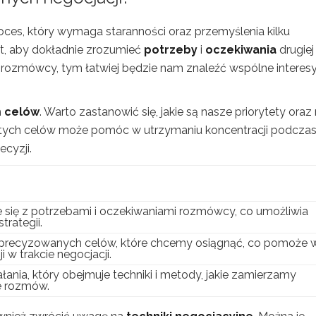
oces, który wymaga staranności oraz przemyślenia kilku
st, aby dokładnie zrozumieć
potrzeby
i
oczekiwania
drugiej
 rozmówcy, tym łatwiej będzie nam znaleźć wspólne interesy
h
celów
. Warto zastanowić się, jakie są nasze priorytety oraz
 tych celów może pomóc w utrzymaniu koncentracji podcza
cyzji.
się z potrzebami i oczekiwaniami rozmówcy, co umożliwia
rategii.
precyzowanych celów, które chcemy osiągnąć, co pomoże 
w trakcie negocjacji.
łania, który obejmuje techniki i metody, jakie zamierzamy
e rozmów.