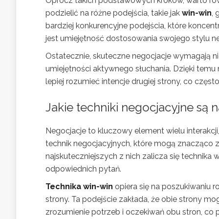
Oprócz takich podstawowych kroków, warto ró
podzielić na różne podejścia, takie jak
win-win
, 
bardziej konkurencyjne podejścia, które koncent
jest umiejętność dostosowania swojego stylu neg
Ostatecznie, skuteczne negocjacje wymagają nie
umiejętności aktywnego słuchania. Dzięki temu 
lepiej rozumieć intencje drugiej strony, co częs
Jakie techniki negocjacyjne są 
Negocjacje to kluczowy element wielu interakcj
technik negocjacyjnych, które mogą znacząco z
najskuteczniejszych z nich zalicza się technika
odpowiednich pytań.
Technika win-win
opiera się na poszukiwaniu ro
strony. Ta podejście zakłada, że obie strony mo
zrozumienie potrzeb i oczekiwań obu stron, co 