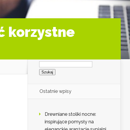
ć korzystne
Szukaj:
Ostatnie wpisy
Drewniane stoliki nocne:
inspirujące pomysły na
eleganckie aranżacje sypialni