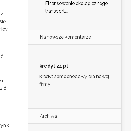
Finansowanie ekologicznego
transportu
az
się
nicy
Najnowsze komentarze
y.
kredyt 24 pl
kredyt samochodowy dla nowej
eru
firmy
zić
Archiwa
ynik