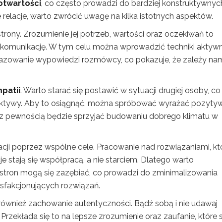
otwartości
, co często prowadzi do bardziej konstruktywnych
elacje, warto zwrócić uwagę na kilka istotnych aspektów.
trony. Zrozumienie jej potrzeb, wartości oraz oczekiwań to
 komunikację. W tym celu można wprowadzić techniki aktyw
afrazowanie wypowiedzi rozmówcy, co pokazuje, że zależy na
patii
. Warto starać się postawić w sytuacji drugiej osoby, co
ktywy. Aby to osiągnąć, można spróbować wyrażać pozyty
co z pewnością będzie sprzyjać budowaniu dobrego klimatu w
ji poprzez wspólne cele. Pracowanie nad rozwiązaniami, kt
je stają się współpracą, a nie starciem. Dlatego warto
 stron mogą się zazębiać, co prowadzi do zminimalizowania
ysfakcjonujących rozwiązań.
t również zachowanie autentyczności. Bądź sobą i nie udawaj
Przekłada się to na lepsze zrozumienie oraz zaufanie, które 