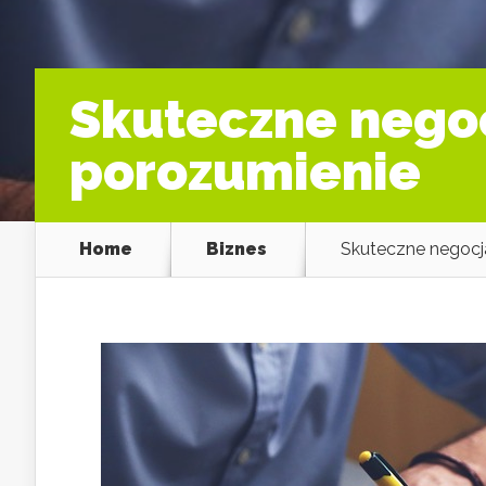
Skuteczne negoc
porozumienie
Home
Biznes
Skuteczne negocja