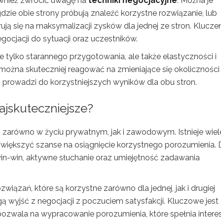
wnież zwrócić uwagę na
techniki negocjacyjne
. Można je
gdzie obie strony próbują znaleźć korzystne rozwiązanie, lub
rują się na maksymalizacji zysków dla jednej ze stron. Klucz
ocjacji do sytuacji oraz uczestników.
 tylko starannego przygotowania, ale także elastyczności i
można skuteczniej reagować na zmieniające się okoliczności
to prowadzi do korzystniejszych wyników dla obu stron.
najskuteczniejsze?
i, zarówno w życiu prywatnym, jak i zawodowym. Istnieje wiel
większyć szanse na osiągnięcie korzystnego porozumienia.
 win-win, aktywne słuchanie oraz umiejętność zadawania
związań, które są korzystne zarówno dla jednej, jak i drugiej
gą wyjść z negocjacji z poczuciem satysfakcji. Kluczowe jest
pozwala na wypracowanie porozumienia, które spełnia intere