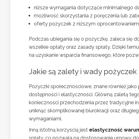
niższe wymagania dotyczące minimalnego d
możliwość skorzystania z poręczenia lub zab
oferty pożyczek z niższym oprocentowaniem d
Podczas ubiegania się o pożyczkę, zaleca się d
wszelkie opłaty oraz zasady spłaty. Dzięki t
na uzyskanie wsparcia finansowego, które pozw
Jakie są zalety i wady pożycze
Pożyczki społecznościowe, znane również jako p
dostępności i elastyczności. Główną zaletą te
konieczności przechodzenia przez tradycyjne i
uniknąć skomplikowanej biurokracji oraz długieg
wymaganiami.
Inną istotną korzyścią jest
elastyczność waru
spłaty, co pozwala na dostosowanie umowy do