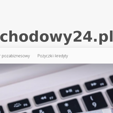
r pozabiznesowy
Pożyczki i kredyty