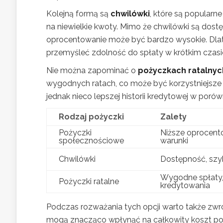
Kolejną formą są
chwilówki
, które są popularn
na niewielkie kwoty. Mimo że chwilówki są dostę
oprocentowanie może być bardzo wysokie. Dlat
przemyśleć zdolność do spłaty w krótkim czasi
Nie można zapominać o
pożyczkach ratalnyc
wygodnych ratach, co może być korzystniejsz
jednak nieco lepszej historii kredytowej w poró
Rodzaj pożyczki
Zalety
Pożyczki
Niższe oprocent
społecznościowe
warunki
Chwilówki
Dostępność, szy
Wygodne spłaty,
Pożyczki ratalne
kredytowania
Podczas rozważania tych opcji warto także zw
mogą znacząco wpłynąć na całkowity koszt poż