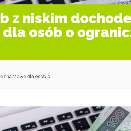
ób z niskim dochod
 dla osób o ograni
e finansowe dla osób o