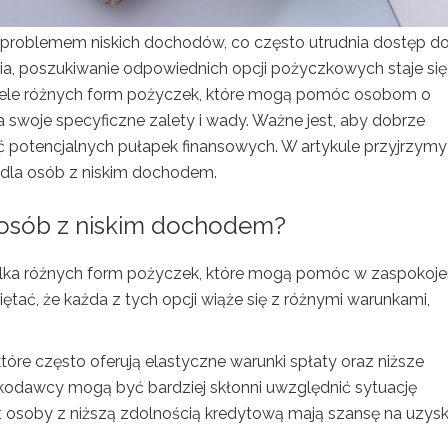
z problemem niskich dochodów, co często utrudnia dostęp d
ia, poszukiwanie odpowiednich opcji pożyczkowych staje się
e wiele różnych form pożyczek, które mogą pomóc osobom o
 swoje specyficzne zalety i wady. Ważne jest, aby dobrze
ć potencjalnych pułapek finansowych. W artykule przyjrzymy 
k dla osób z niskim dochodem.
a osób z niskim dochodem?
ilka różnych form pożyczek, które mogą pomóc w zaspokoje
tać, że każda z tych opcji wiąże się z różnymi warunkami,
 które często oferują elastyczne warunki spłaty oraz niższe
odawcy mogą być bardziej skłonni uwzględnić sytuację
 osoby z niższą zdolnością kredytową mają szansę na uzysk