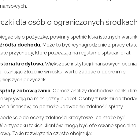
inansowych.
yczki dla osób o ograniczonych środkac
egać się o pożyczkę, powinny spełnić kilka istotnych warun
 źródła dochodu
. Może to być wynagrodzenie z pracy etat
ałe przychody, które pozwalają na regularne spłacanie rat.
storia kredytowa
. Większość instytucji finansowych ocenia,
o, planując złożenie wniosku, warto zadbać o dobre imię
śniejszych pożyczek.
spłaty zobowiązania
. Oprócz analizy dochodów, banki i fir
re wpływają na miesięczny budżet. Osoby z niskimi dochoda
ania finansów, co pomoże udowodnić zdolność spłaty.
e podejście do oceny zdolności kredytowej, co może być
W przypadku takich klientów, mogą być oferowane specjalne
sową. Takie rozwiązania często obejmują: