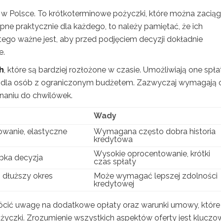
e w Polsce. To krótkoterminowe pożyczki, które można zacią
pne praktycznie dla każdego, to należy pamiętać, że ich
ego ważne jest, aby przed podjęciem decyzji dokładnie
e.
h
, które są bardziej rozłożone w czasie. Umożliwiają one spł
e dla osób z ograniczonym budżetem. Zazwyczaj wymagają 
wnaniu do chwilówek.
Wady
owanie, elastyczne
Wymagana często dobra historia
kredytowa
Wysokie oprocentowanie, krótki
bka decyzja
czas spłaty
 dłuższy okres
Może wymagać lepszej zdolności
kredytowej
rócić uwagę na dodatkowe opłaty oraz warunki umowy, które
yczki. Zrozumienie wszystkich aspektów oferty jest kluczo