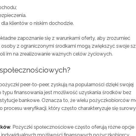
ochodu;
ezpieczenia.
la klientów o niskim dochodzie.
okładne zapoznanie się z warunkami oferty, aby zrozumieć
emu osoby z ograniczonymi środkami mogą zwiększyć swoje s
oli im na zrealizowanie ważnych celów życiowych.
k społecznościowych?
ożyczki peer-to-peer, zyskują na popularności dzięki swojej
go typu finansowania jest możliwość uzyskania środków bez
nstytucje bankowe. Oznacza to, że wielu pożyczkobiorców 
o procesu weryfikacji, który często charakteryzuje się surow
nków
. Pożyczki społecznościowe często oferują różne opcje
 indywidualnych możliwości finansowych pożyczkobiorcy.