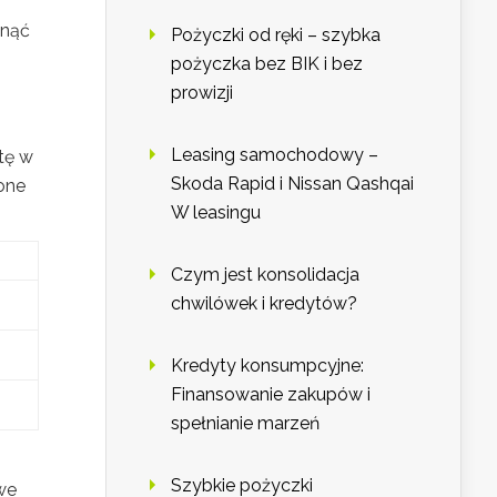
gnąć
Pożyczki od ręki – szybka
pożyczka bez BIK i bez
prowizji
Leasing samochodowy –
atę w
Skoda Rapid i Nissan Qashqai
one
W leasingu
Czym jest konsolidacja
chwilówek i kredytów?
Kredyty konsumpcyjne:
Finansowanie zakupów i
spełnianie marzeń
Szybkie pożyczki
we