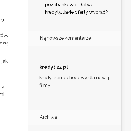
pozabankowe – łatwe
kredyty. Jakie oferty wybrać?
h?
ków.
Najnowsze komentarze
owej,
 jak
kredyt 24 pl
kredyt samochodowy dla nowej
firmy
my
mi
Archiwa