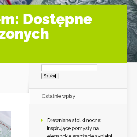
em: Dostępne
czonych
Szukaj:
Ostatnie wpisy
Drewniane stoliki nocne:
inspirujące pomysły na
eleganckie aranżacje sypialni