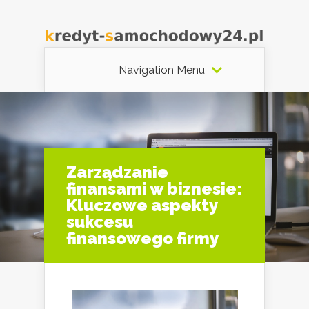
Navigation Menu
Zarządzanie
finansami w biznesie:
Kluczowe aspekty
sukcesu
finansowego firmy