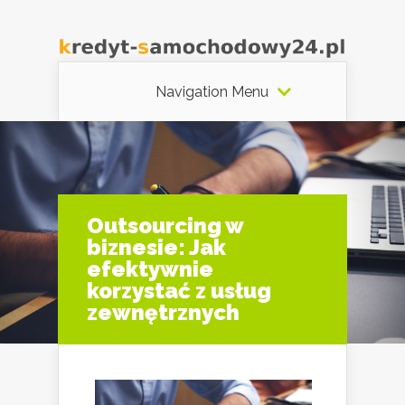
Navigation Menu
Outsourcing w
biznesie: Jak
efektywnie
korzystać z usług
zewnętrznych