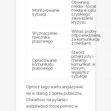
Obserwuj
media i social
Monitorowanie
media w celu
sytuacji
szybkiego
zauważenia
kryzysu.
Wskaź osobę
Wyznaczenie
odpowiedzialną
rzecznika
za komunikację
prasowego
z mediami.
Stwórz
przejrzysty i
Opracowanie
rzetelny
komunikatu
komunikat, w
prasowego
którym
wyjaśnisz
sytuację.
Oprócz tego warto angażować
się w dialog z opinią publiczną.
Otwartość na pytania i
wątpliwości może pomóc w