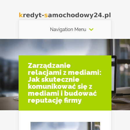
Navigation Menu
Zarządzanie
relacjami z mediami:
Jak skutecznie
komunikować się z
mediami i budować
reputację firmy