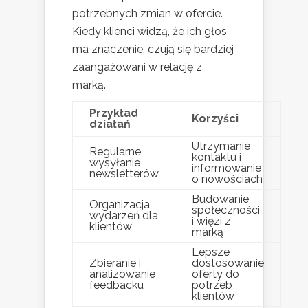
potrzebnych zmian w ofercie.
Kiedy klienci widzą, że ich głos
ma znaczenie, czują się bardziej
zaangażowani w relację z
marką.
Przykład
Korzyści
działań
Utrzymanie
Regularne
kontaktu i
wysyłanie
informowanie
newsletterów
o nowościach
Budowanie
Organizacja
społeczności
wydarzeń dla
i więzi z
klientów
marką
Lepsze
Zbieranie i
dostosowanie
analizowanie
oferty do
feedbacku
potrzeb
klientów